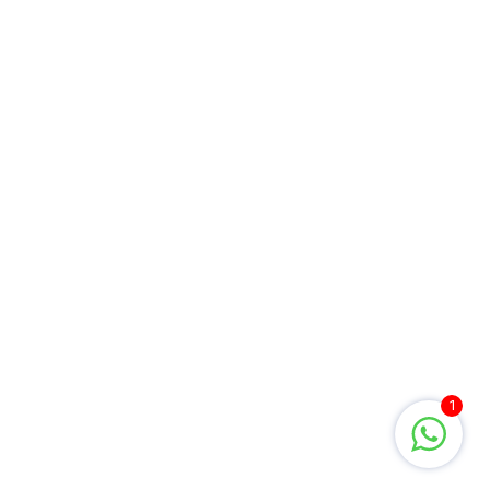
Que a experiência dessas mulheres e
a perspectiva dos executivos tragam
boas reflexões.
Referências:
Entenda o perfil e a realidade das
mulheres na liderança.
HUNT, V., YEE, L E DIXON-FYLE S. A
diversidade como alavanca de
performance.
LAPORTA, T. Mulheres na Liderança:
as barreiras que ainda prejudicam a
1
ascensão feminina no mercado de
trabalho.