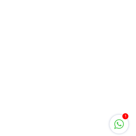
Soluções
Para Empresas
Para Você
Conteúdos
Jogos
Inteligência Transformativa
1