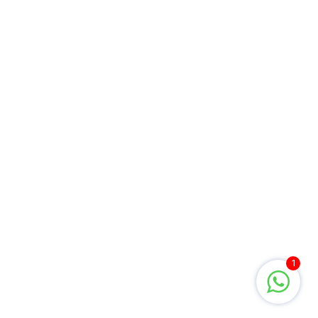
nesse nível de compreensão se eu me
disponibilizar a ouvir empaticamente,
suspendendo aquela voz que insistirá em
nos acompanhar: a voz do julgamento.
1